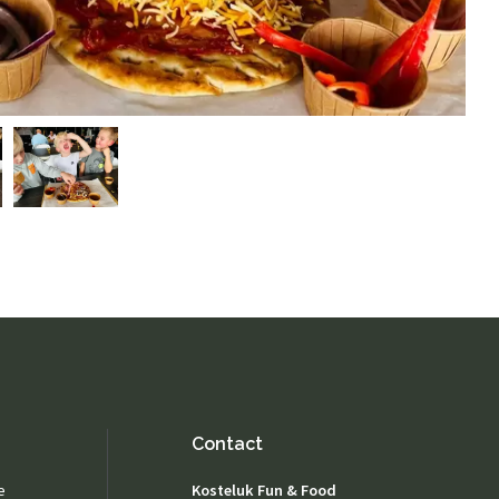
Speelparadijs
Buiten spelen
Contact opnemen
Actueel
Fotogalerij
Contact
e
Kosteluk Fun & Food