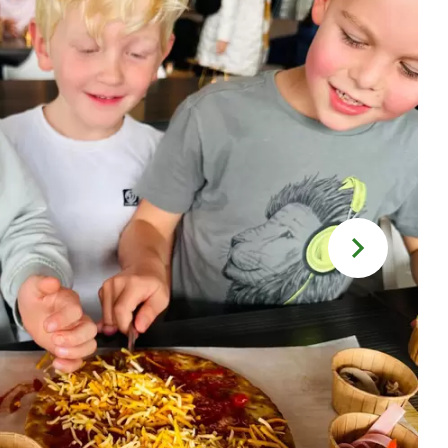
Over ons
Menukaart
Arrangementen
Groepsborrel
Feestjes met vrienden & familie
Kraamfeest of babyshower
Verjaardag
Bruiloft
Bedrijfsfeest
Borrelarrangement
Kinderpartijtjes
Activiteiten
Speelmogelijkheden
Games