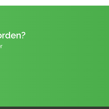
orden?
r