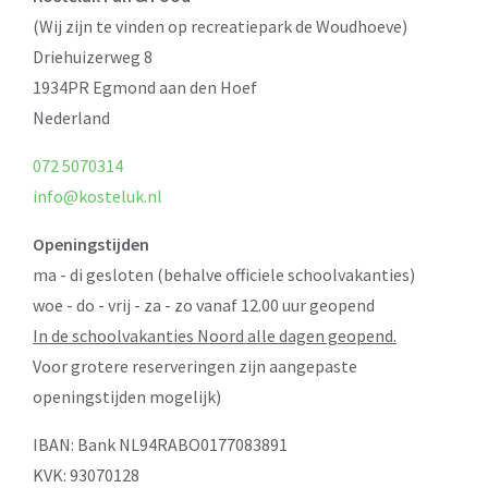
(Wij zijn te vinden op recreatiepark de Woudhoeve)
Driehuizerweg 8
1934PR Egmond aan den Hoef
Nederland
072 5070314
info@kosteluk.nl
Openingstijden
ma - di gesloten (behalve officiele schoolvakanties)
woe - do - vrij - za - zo vanaf 12.00 uur geopend
In de schoolvakanties Noord alle dagen geopend.
Voor grotere reserveringen zijn aangepaste
openingstijden mogelijk)
IBAN: Bank NL94RABO0177083891
KVK: 93070128