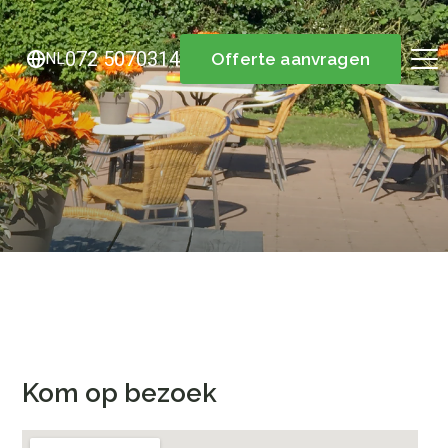
072 5070314
NL
Offerte aanvragen
Kom op bezoek