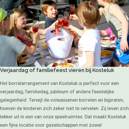
Over ons
Menukaart
Arrangementen
Groepsborrel
Feestjes met vrienden &
familie
Kraamfeest of
babyshower
Verjaardag
Bruiloft
Bedrijfsfeest
Verjaardag of familiefeest vieren bij Kosteluk
Borrelarrangement
Kinderpartijtjes
Activiteiten
Het borrelarrangement van Kosteluk is perfect voor een
verjaardag, familiedag, jubileum of andere feestelijke
Speelmogelijkheden
Games
gelegenheid. Terwijl de volwassenen borrelen en bijpraten,
Speelparadijs
Buiten spelen
hoeven de kinderen zich zeker niet te vervelen. Zij leven zich
Contact opnemen
lekker uit in een van onze speelruimtes. Dat maakt Kosteluk
Actueel
een fijne locatie voor gezelschappen met zowel
Fotogalerij