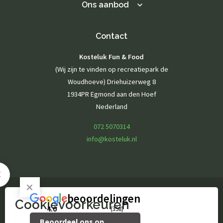
Ons aanbod
Contact
Kosteluk Fun & Food
(Wij zijn te vinden op recreatiepark de
Woudhoeve) Driehuizerweg 8
1934PR Egmond aan den Hoef
Nederland
072 5070314
info@kosteluk.nl
beoordelingen
Cookievoorkeuren
© Kosteluk Fun & Food
4.0
(358)
Beoordeel ons op
website door Webstart