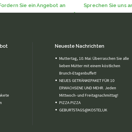
Fordern Sie ein Angebot an
Sprechen Sie uns a
bot
Neueste Nachrichten
Muttertag, 10. Mai: Überraschen Sie alle
lieben Mütter mit einem köstlichen
Brunch-Etagenbuffet!
NEUES GETRÄNKEPAKET FÜR 10
ERWACHSENE UND MEHR. Jeden
akete
Mittwoch- und Freitagnachmittag!
n
PIZZA PIZZA
GEBURTSTAGS@KOSTELUK