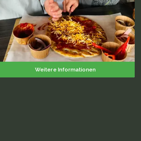
Mittagessen
Sprudeln
Abendessen
Kindermenü
High Tea / High Wine
Tolle Partys
Getränke für die Gruppe
Familientreffen
Mutterschaftsfeier
Weitere Informationen
Geburtstag
Hochzeit
Firmenfeier
Kinderfeste
Einfache Party
Themenparty
Spieloptionen
Aktivitäten für Kinder
Spiele