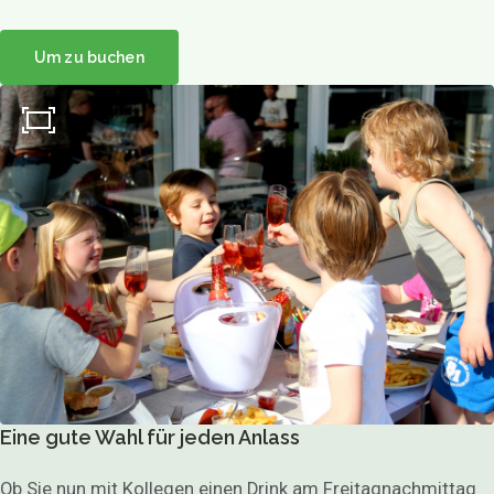
Um zu buchen
Über uns
Speisekarte
Speisekarte
Mittagessen
Sprudeln
Abendessen
Kindermenü
High Tea / High Wine
Tolle Partys
Getränke für die Gruppe
Familientreffen
Mutterschaftsfeier
Geburtstag
Hochzeit
Firmenfeier
Kinderfeste
Eine gute Wahl für jeden Anlass
Einfache Party
Themenparty
Ob Sie nun mit Kollegen einen Drink am Freitagnachmittag