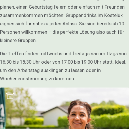
Spieloptionen
planen, einen Geburtstag feiern oder einfach mit Freunden
Aktivitäten für Kinder
zusammenkommen möchten: Gruppendrinks im Kosteluk
Spiele
Spielplatz
eignen sich für nahezu jeden Anlass. Sie sind bereits ab 10
Draußen spielen
Personen willkommen – die perfekte Lösung also auch für
Kontakt
kleinere Gruppen.
Agenda / Aktuell
Fotogalerie
Die Treffen finden mittwochs und freitags nachmittags von
16:30 bis 18:30 Uhr oder von 17:00 bis 19:00 Uhr statt. Ideal,
DE
um den Arbeitstag ausklingen zu lassen oder in
Wochenendstimmung zu kommen.