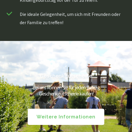
Die ideale Gelegenheit, um sich mit Freunden oder
der Familie zu treffen!
Geschenkgutscheine
Über uns
Bei uns können Sie für jeden Betrag
Speisekarte
Geschenkgutscheine kaufen!
Speisekarte
Mittagessen
Sprudeln
Weitere Informationen
Abendessen
Kindermenü
High Tea / High Wine