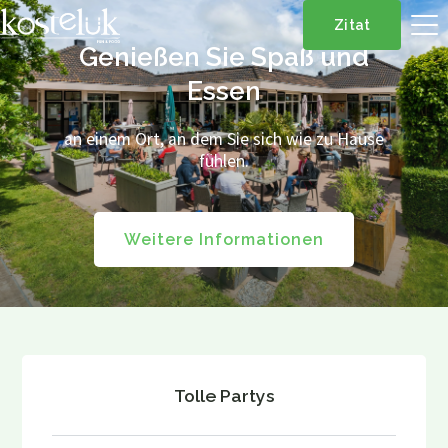
Zitat
Genießen Sie Spaß und
Essen
an einem Ort, an dem Sie sich wie zu Hause
fühlen.
Weitere Informationen
Tolle Partys