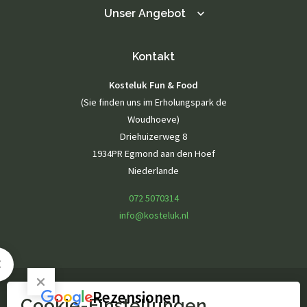
Unser Angebot
Kontakt
Kosteluk Fun & Food
(Sie finden uns im Erholungspark de
Woudhoeve)
Driehuizerweg 8
1934PR Egmond aan den Hoef
Niederlande
072 5070314
info@kosteluk.nl
Rezensionen
Cookie-Einstellungen
© Kosteluk Fun & Food