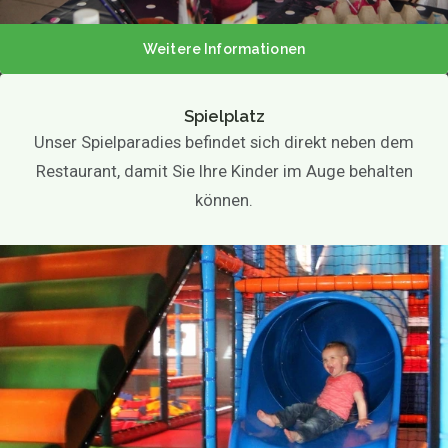
Weitere Informationen
Spielplatz
Unser Spielparadies befindet sich direkt neben dem
Restaurant, damit Sie Ihre Kinder im Auge behalten
können.
Über uns
Speisekarte
Speisekarte
Mittagessen
Sprudeln
Abendessen
Kindermenü
High Tea / High Wine
Tolle Partys
Getränke für die Gruppe