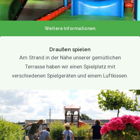
Familientreffen
Mutterschaftsfeier
Geburtstag
Hochzeit
Firmenfeier
Kinderfeste
Weitere Informationen
Einfache Party
Themenparty
Draußen spielen
Spieloptionen
Am Strand in der Nähe unserer gemütlichen
Aktivitäten für Kinder
Terrasse haben wir einen Spielplatz mit
Spiele
Spielplatz
verschiedenen Spielgeräten und einem Luftkissen.
Draußen spielen
Kontakt
Agenda / Aktuell
Fotogalerie
DE