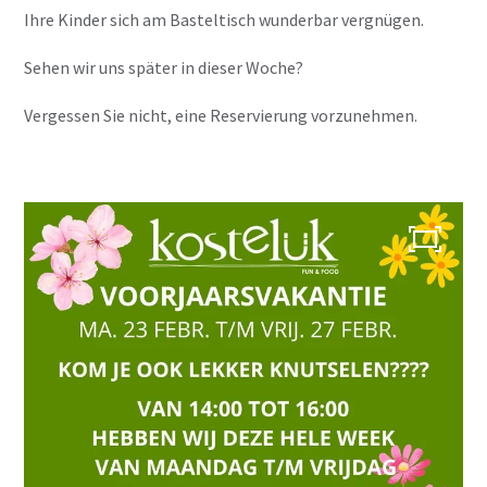
Ihre Kinder sich am Basteltisch wunderbar vergnügen.
Sehen wir uns später in dieser Woche?
Vergessen Sie nicht, eine Reservierung vorzunehmen.
Über uns
Speisekarte
Speisekarte
Mittagessen
Sprudeln
Abendessen
Kindermenü
High Tea / High Wine
Tolle Partys
Getränke für die Gruppe
Familientreffen
Mutterschaftsfeier
Geburtstag
Hochzeit
Firmenfeier