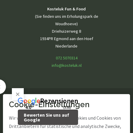
Kosteluk Fun & Food
(Sie finden uns im Erholungspark de
Woudhoeve)
Driehuizerweg 8
1934PR Egmond aan den Hoef
Niederlande
072 5070314
info@kosteluk.nl
Rezensionen
Cookie-Einstellungen
© Kosteluk Fun & Food
4.0
(358)
Bewerten Sie uns auf
site by Webstart
Wir verwenden unsere eigenen Cookies und Cookies von
Google
Drittanbietern für statistische und analytische Zwecke,