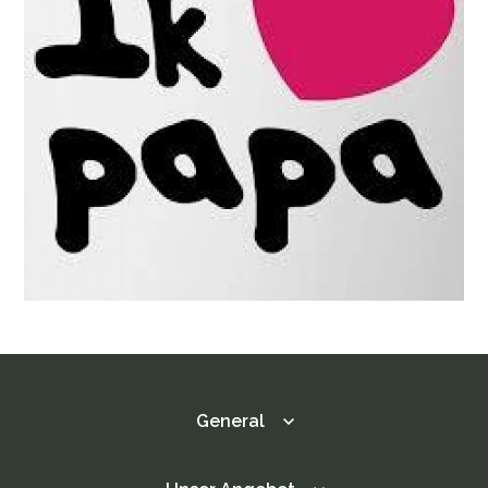
Mutterschaftsfeier
Geburtstag
Hochzeit
Firmenfeier
Kinderfeste
Einfache Party
Themenparty
Spieloptionen
Aktivitäten für Kinder
Spiele
Spielplatz
Draußen spielen
Kontakt
Agenda / Aktuell
Fotogalerie
DE
General