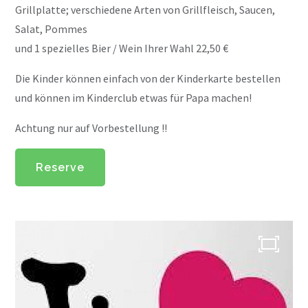
Grillplatte; verschiedene Arten von Grillfleisch, Saucen,
Salat, Pommes
und 1 spezielles Bier / Wein Ihrer Wahl 22,50 €
Die Kinder können einfach von der Kinderkarte bestellen
und können im Kinderclub etwas für Papa machen!
Achtung nur auf Vorbestellung !!
Über uns
Reserve
Speisekarte
Speisekarte
Mittagessen
Sprudeln
Abendessen
Kindermenü
High Tea / High Wine
Tolle Partys
Getränke für die Gruppe
Familientreffen