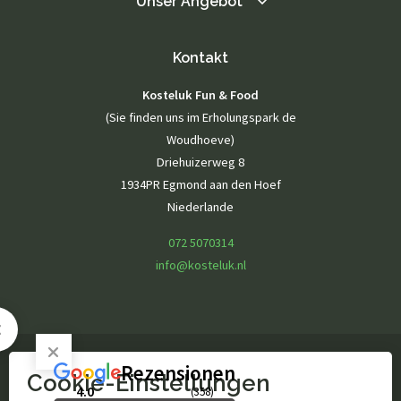
Unser Angebot
Kontakt
Kosteluk Fun & Food
(Sie finden uns im Erholungspark de
Woudhoeve)
Driehuizerweg 8
1934PR Egmond aan den Hoef
Niederlande
072 5070314
info@kosteluk.nl
Rezensionen
Cookie-Einstellungen
© Kosteluk Fun & Food
4.0
(358)