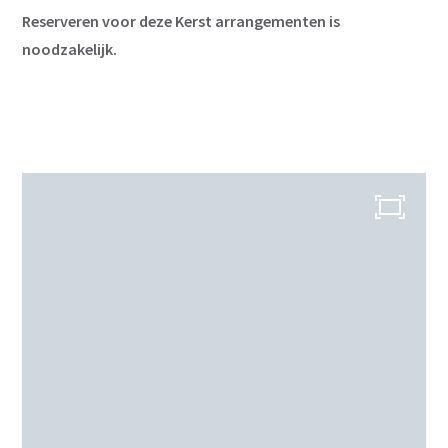
Reserveren voor deze Kerst arrangementen is
noodzakelijk.
Over ons
Menukaart
Arrangementen
Groepsborrel
Feestjes met vrienden &
familie
Kraamfeest of
babyshower
Verjaardag
Bruiloft
Bedrijfsfeest
Borrelarrangement
Kinderpartijtjes