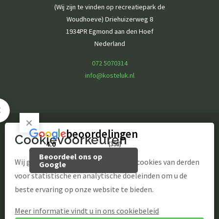
(Wij zijn te vinden op recreatiepark de
Woudhoeve) Driehuizerweg 8
1934PR Egmond aan den Hoef
Nederland
072 5070314
info@kosteluk.nl
beoordelingen
Cookievoorkeuren
© Kosteluk Fun & Food
4.0
(358)
Beoordeel ons op
website door Webstart
Wij gebruiken onze eigen cookies en cookies van derden
Google
voor statistische en analytische doeleinden om u de
beste ervaring op onze website te bieden.
NL
Meer informatie vindt u in ons cookiebeleid