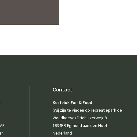
Contact opnemen
Actueel
Fotogalerij
Contact
e
Kosteluk Fun & Food
(Wij zijn te vinden op recreatiepark de
Woudhoeve) Driehuizerweg 8
NAF
1934PR Egmond aan den Hoef
en
Nederland