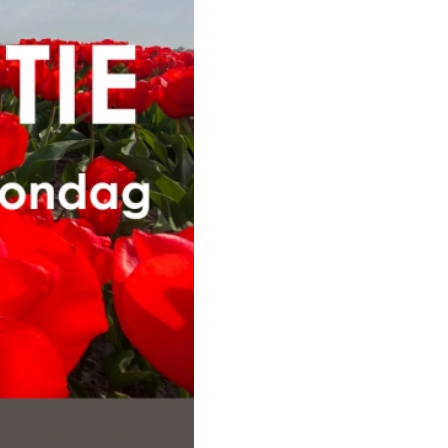
Over ons
Menukaart
Arrangementen
Groepsborrel
Feestjes met vrienden & familie
Kraamfeest of babyshower
Verjaardag
Bruiloft
Bedrijfsfeest
Borrelarrangement
Kinderpartijtjes
Activiteiten
Speelmogelijkheden
Games
Speelparadijs
Buiten spelen