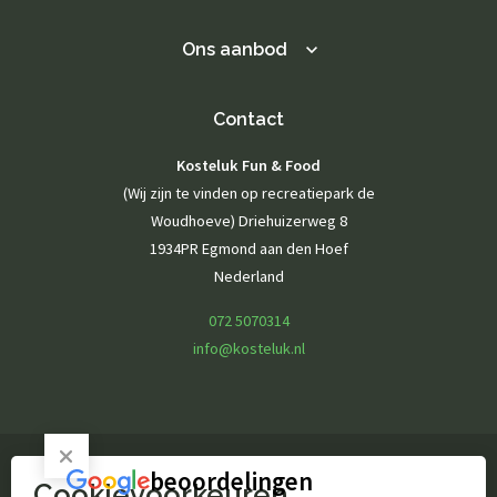
Ons aanbod
Contact
Kosteluk Fun & Food
(Wij zijn te vinden op recreatiepark de
Woudhoeve) Driehuizerweg 8
1934PR Egmond aan den Hoef
Nederland
072 5070314
info@kosteluk.nl
beoordelingen
Cookievoorkeuren
© Kosteluk Fun & Food