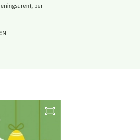
peningsuren), per
ZEN
Over ons