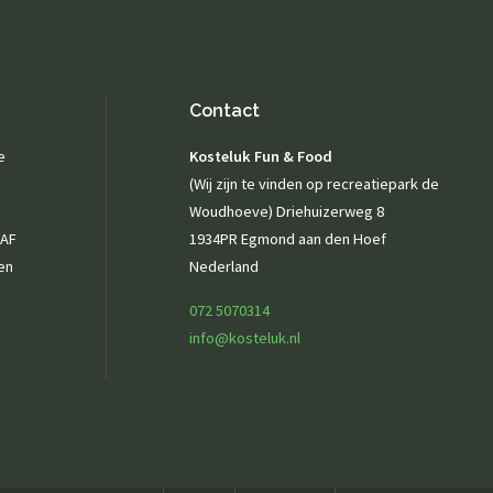
Contact
e
Kosteluk Fun & Food
(Wij zijn te vinden op recreatiepark de
Woudhoeve) Driehuizerweg 8
NAF
1934PR Egmond aan den Hoef
en
Nederland
072 5070314
info@kosteluk.nl