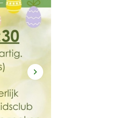
Menukaart
Arrangementen
Groepsborrel
Feestjes met vrienden & familie
Kraamfeest of babyshower
Verjaardag
Bruiloft
Bedrijfsfeest
Borrelarrangement
Kinderpartijtjes
Activiteiten
Speelmogelijkheden
Games
Speelparadijs
Buiten spelen
Contact opnemen
Actueel