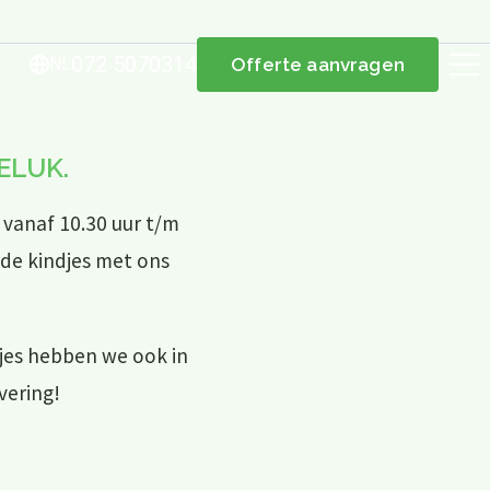
072 5070314
NL
Offerte aanvragen
ELUK.
vanaf 10.30 uur t/m
de kindjes met ons
djes hebben we ook in
vering!