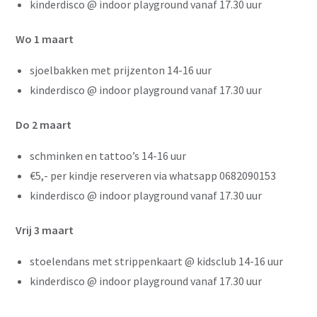
kinderdisco @ indoor playground vanaf 17.30 uur
Wo 1 maart
sjoelbakken met prijzenton 14-16 uur
Over ons
kinderdisco @ indoor playground vanaf 17.30 uur
Menukaart
Arrangementen
Do 2 maart
Groepsborrel
Feestjes met vrienden &
schminken en tattoo’s 14-16 uur
familie
Kraamfeest of
€5,- per kindje reserveren via whatsapp 0682090153
babyshower
kinderdisco @ indoor playground vanaf 17.30 uur
Verjaardag
Bruiloft
Bedrijfsfeest
Vrij 3 maart
Borrelarrangement
Kinderpartijtjes
stoelendans met strippenkaart @ kidsclub 14-16 uur
Activiteiten
kinderdisco @ indoor playground vanaf 17.30 uur
Speelmogelijkheden
Games
Speelparadijs