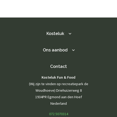
Buiten spelen
Contact opnemen
Actueel
Fotogalerij
Kosteluk
NL
Ons aanbod
Contact
Kosteluk Fun & Food
(Wij zijn te vinden op recreatiepark de
Woudhoeve) Driehuizerweg 8
1934PR Egmond aan den Hoef
Nederland
072 5070314