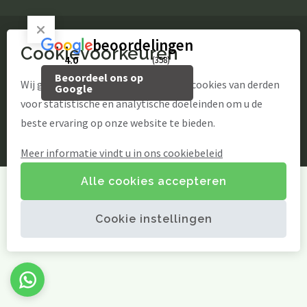
Speelmogelijkheden
Games
beoordelingen
Speelparadijs
Cookievoorkeuren
© Kosteluk Fun & Food
Buiten spelen
4.0
(358)
Contact opnemen
Beoordeel ons op
website door Webstart
Wij gebruiken onze eigen cookies en cookies van derden
Google
Actueel
voor statistische en analytische doeleinden om u de
Fotogalerij
beste ervaring op onze website te bieden.
NL
NL
Meer informatie vindt u in ons cookiebeleid
Alle cookies accepteren
Cookie instellingen