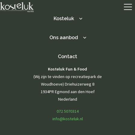
Kosteluk
Ons aanbod
Over ons
Contact
Menukaart
Arrangementen
Kosteluk Fun & Food
(Wij zijn te vinden op recreatiepark de
Groepsborrel
Woudhoeve) Driehuizerweg 8
Feestjes met vrienden &
familie
1934PR Egmond aan den Hoef
Kraamfeest of
Nederland
babyshower
Verjaardag
072 5070314
Bruiloft
Bedrijfsfeest
info@kosteluk.nl
Borrelarrangement
Kinderpartijtjes
Activiteiten