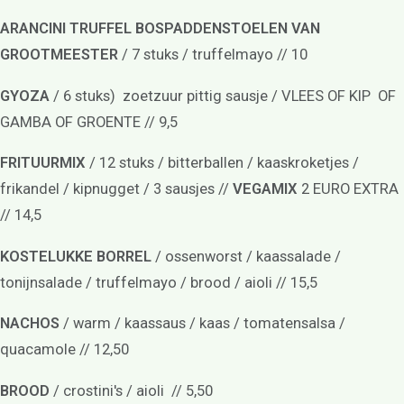
ARANCINI TRUFFEL BOSPADDENSTOELEN VAN
GROOTMEESTER
/ 7 stuks / truffelmayo // 10
GYOZA
/ 6 stuks) zoetzuur pittig sausje / VLEES OF KIP OF
GAMBA OF GROENTE // 9,5
FRITUURMIX
/ 12 stuks / bitterballen / kaaskroketjes /
frikandel / kipnugget / 3 sausjes //
VEGAMIX
2 EURO EXTRA
// 14,5
KOSTELUKKE BORREL
/ ossenworst / kaassalade /
tonijnsalade / truffelmayo / brood / aioli // 15,5
NACHOS
/ warm / kaassaus / kaas / tomatensalsa /
quacamole // 12,50
BROOD
/ crostini's / aioli // 5,50