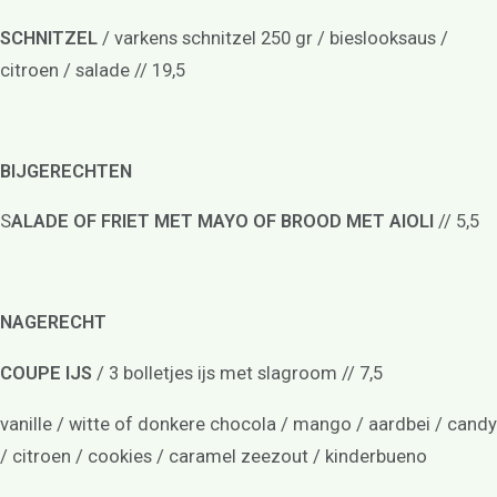
Groepsborrel
SCHNITZEL
/ varkens schnitzel 250 gr / bieslooksaus /
Feestjes met vrienden &
familie
citroen / salade // 19,5
Kraamfeest of
babyshower
Verjaardag
Bruiloft
Bedrijfsfeest
BIJGERECHTEN
Borrelarrangement
Kinderpartijtjes
S
ALADE OF FRIET MET MAYO OF BROOD MET AIOLI
// 5,5
Activiteiten
Speelmogelijkheden
Games
Speelparadijs
NAGERECHT
Buiten spelen
Contact opnemen
COUPE IJS
/ 3 bolletjes ijs met slagroom // 7,5
Actueel
Fotogalerij
vanille / witte of donkere chocola / mango / aardbei / candy
/ citroen / cookies / caramel zeezout / kinderbueno
NL