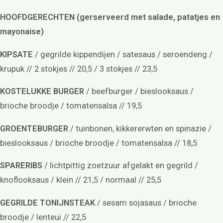
HOOFDGERECHTEN (gerserveerd met salade, patatjes en
mayonaise)
KIPSATE
/ gegrilde kippendijen / satesaus / seroendeng /
krupuk // 2 stokjes // 20,5 / 3 stokjes // 23,5
KOSTELUKKE BURGER
/ beefburger / bieslooksaus /
brioche broodje / tomatensalsa // 19,5
GROENTEBURGER
/ tuinbonen, kikkererwten en spinazie /
bieslooksaus / brioche broodje / tomatensalsa // 18,5
SPARERIBS
/ lichtpittig zoetzuur afgelakt en gegrild /
knoflooksaus / klein // 21,5 / normaal // 25,5
Over ons
GEGRILDE TONIJNSTEAK
/ sesam sojasaus / brioche
Menukaart
Arrangementen
broodje / lenteui // 22,5